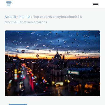
Accueil
›
Internet
›
Top experts en cybersécurité à
Montpellier et ses environs