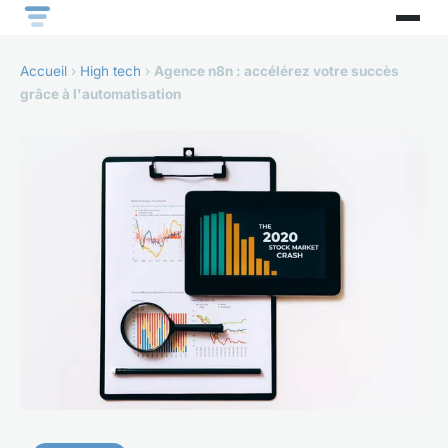
Accueil
›
High tech
›
Agence n8n : accélérez votre succès
grâce à l'automatisation